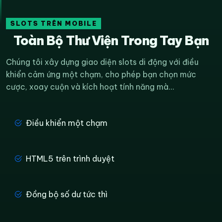
SLOTS TRÊN MOBILE
Toàn Bộ Thư Viện Trong Tay Bạn
Chúng tôi xây dựng giao diện slots di động với điều
khiển cảm ứng một chạm, cho phép bạn chọn mức
cược, xoay cuộn và kích hoạt tính năng mà...
Điều khiển một chạm
HTML5 trên trình duyệt
Đồng bộ số dư tức thì