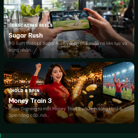
CASCADING REELS
Sugar Rush
PG Soft thiết kế Sugar Rush với cơ chế cuộn rơi liên tục và
bảng nhân...
HOLD & SPIN
Money Train 3
Relax Gaming ra mắt Money Train 3 với tính năng Hold &
Spin nâng cấp, nơi...