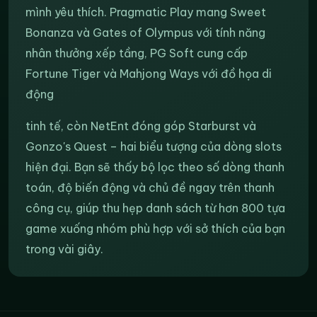
mình yêu thích. Pragmatic Play mang Sweet
Bonanza và Gates of Olympus với tính năng
nhân thưởng xếp tầng, PG Soft cung cấp
Fortune Tiger và Mahjong Ways với đồ họa di
động
tinh tế, còn NetEnt đóng góp Starburst và
Gonzo's Quest – hai biểu tượng của dòng slots
hiện đại. Bạn sẽ thấy bộ lọc theo số dòng thanh
toán, độ biến động và chủ đề ngay trên thanh
công cụ, giúp thu hẹp danh sách từ hơn 800 tựa
game xuống nhóm phù hợp với sở thích của bạn
trong vài giây.