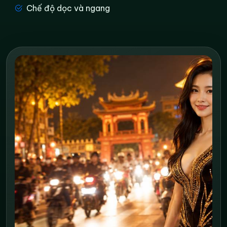
Chế độ dọc và ngang