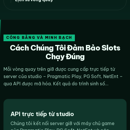
CÔNG BẰNG VÀ MINH BẠCH
Cách Chúng Tôi Đảm Bảo Slots
Chạy Đúng
Mỗi vòng quay trên gi8 được cung cấp trực tiếp từ
server của studio – Pragmatic Play, PG Soft, NetEnt –
qua API được mã hóa. Kết quả do trình sinh số...
API trực tiếp từ studio
Chúng tôi kết nối server gi8 với máy chủ game