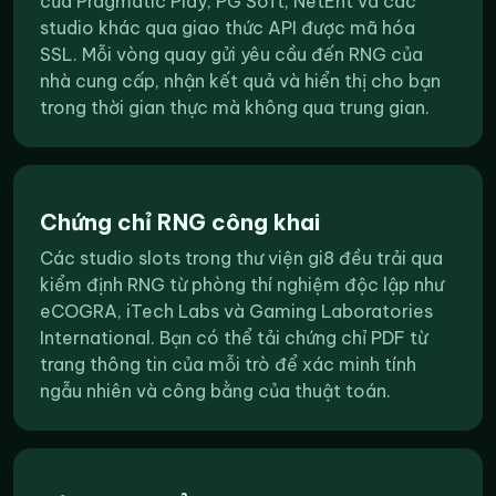
của Pragmatic Play, PG Soft, NetEnt và các
studio khác qua giao thức API được mã hóa
SSL. Mỗi vòng quay gửi yêu cầu đến RNG của
nhà cung cấp, nhận kết quả và hiển thị cho bạn
trong thời gian thực mà không qua trung gian.
Chứng chỉ RNG công khai
Các studio slots trong thư viện gi8 đều trải qua
kiểm định RNG từ phòng thí nghiệm độc lập như
eCOGRA, iTech Labs và Gaming Laboratories
International. Bạn có thể tải chứng chỉ PDF từ
trang thông tin của mỗi trò để xác minh tính
ngẫu nhiên và công bằng của thuật toán.