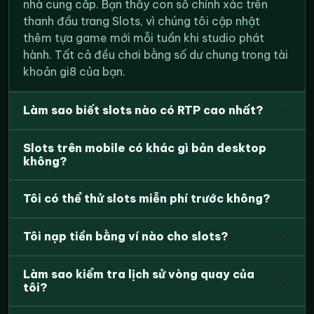
nhà cung cấp. Bạn thấy con số chính xác trên
thanh đầu trang Slots, vì chúng tôi cập nhật
thêm tựa game mới mỗi tuần khi studio phát
hành. Tất cả đều chơi bằng số dư chung trong tài
khoản gi8 của bạn.
Làm sao biết slots nào có RTP cao nhất?
Slots trên mobile có khác gì bản desktop
không?
Tôi có thể thử slots miễn phí trước không?
Tôi nạp tiền bằng ví nào cho slots?
Làm sao kiểm tra lịch sử vòng quay của
tôi?