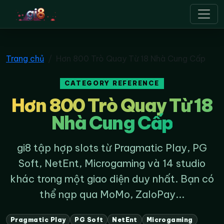
gi8
Trang chủ
Hơn 800 Trò Quay Từ 18 Nhà Cung Cấp
CATEGORY REFERENCE
Hơn 800 Trò Quay Từ 18
Nhà Cung Cấp
gi8 tập hợp slots từ Pragmatic Play, PG
Soft, NetEnt, Microgaming và 14 studio
khác trong một giao diện duy nhất. Bạn có
thể nạp qua MoMo, ZaloPay...
Pragmatic Play
PG Soft
NetEnt
Microgaming