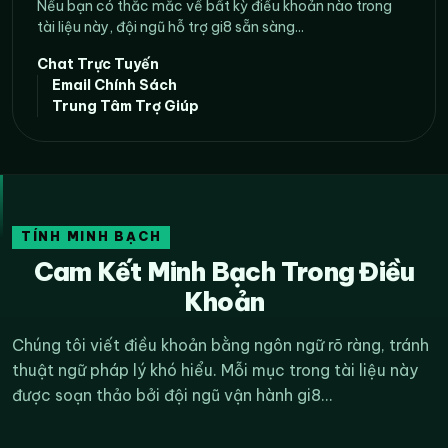
Nếu bạn có thắc mắc về bất kỳ điều khoản nào trong
tài liệu này, đội ngũ hỗ trợ gi8 sẵn sàng...
Chat Trực Tuyến
Email Chính Sách
Trung Tâm Trợ Giúp
TÍNH MINH BẠCH
Cam Kết Minh Bạch Trong Điều
Khoản
Chúng tôi viết điều khoản bằng ngôn ngữ rõ ràng, tránh
thuật ngữ pháp lý khó hiểu. Mỗi mục trong tài liệu này
được soạn thảo bởi đội ngũ vận hành gi8...