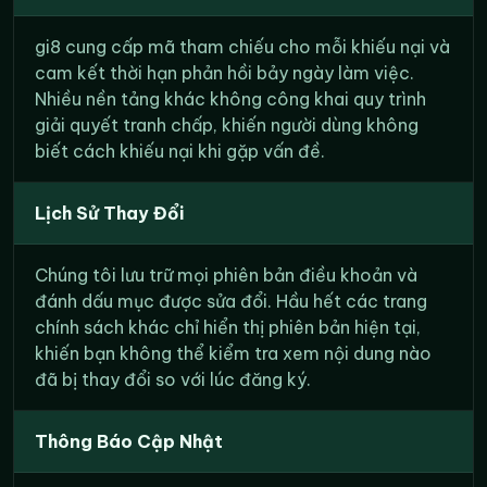
gi8 cung cấp mã tham chiếu cho mỗi khiếu nại và
cam kết thời hạn phản hồi bảy ngày làm việc.
Nhiều nền tảng khác không công khai quy trình
giải quyết tranh chấp, khiến người dùng không
biết cách khiếu nại khi gặp vấn đề.
Lịch Sử Thay Đổi
Chúng tôi lưu trữ mọi phiên bản điều khoản và
đánh dấu mục được sửa đổi. Hầu hết các trang
chính sách khác chỉ hiển thị phiên bản hiện tại,
khiến bạn không thể kiểm tra xem nội dung nào
đã bị thay đổi so với lúc đăng ký.
Thông Báo Cập Nhật