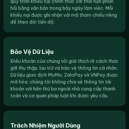
quy trình khiếu nại chính thức với thời hạn phản
hồi bằng văn bản trong bảy ngày làm việc. Mỗi
khiếu nại được ghi nhận với mã tham chiếu riêng
để theo dõi tiến độ.
Bảo Vệ Dữ Liệu
Điều khoản của chúng tôi giải thích rõ cách thức
gi8 thu thập, lưu trữ và bảo vệ thông tin cá nhân.
Dữ liệu giao dịch MoMo, ZaloPay và VNPay được
mã hóa; chúng tôi không chia sẻ thông tin tài
khoản với bên thứ ba ngoài nhà cung cấp thanh
toán và cơ quan pháp luật khi được yêu cầu.
Trách Nhiệm Người Dùng