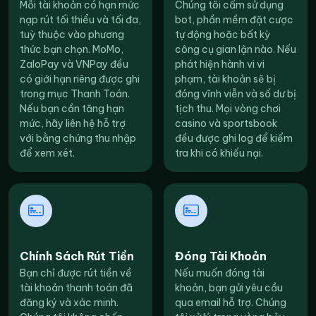
Mỗi tài khoản có hạn mức
Chúng tôi cấm sử dụng
nạp rút tối thiểu và tối đa,
bot, phần mềm đặt cược
tuỳ thuộc vào phương
tự động hoặc bất kỳ
thức bạn chọn. MoMo,
công cụ gian lận nào. Nếu
ZaloPay và VNPay đều
phát hiện hành vi vi
có giới hạn riêng được ghi
phạm, tài khoản sẽ bị
trong mục Thanh Toán.
đóng vĩnh viễn và số dư bị
Nếu bạn cần tăng hạn
tịch thu. Mọi vòng chơi
mức, hãy liên hệ hỗ trợ
casino và sportsbook
với bằng chứng thu nhập
đều được ghi log để kiểm
để xem xét.
tra khi có khiếu nại.
Chính Sách Rút Tiền
Đóng Tài Khoản
Bạn chỉ được rút tiền về
Nếu muốn đóng tài
tài khoản thanh toán đã
khoản, bạn gửi yêu cầu
đăng ký và xác minh.
qua email hỗ trợ. Chúng