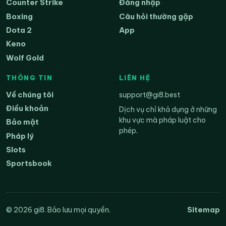
Counter Strike
Đăng nhập
Boxing
Câu hỏi thường gặp
Dota 2
App
Keno
Wolf Gold
THÔNG TIN
LIÊN HỆ
Về chúng tôi
support@gi8.best
Điều khoản
Dịch vụ chỉ khả dụng ở những
khu vực mà pháp luật cho
Bảo mật
phép.
Pháp lý
Slots
Sportsbook
Sitemap
© 2026 gi8. Bảo lưu mọi quyền.