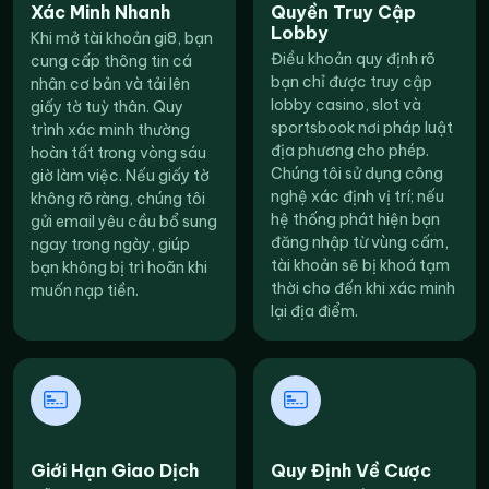
Xác Minh Nhanh
Quyền Truy Cập
Lobby
Khi mở tài khoản gi8, bạn
Điều khoản quy định rõ
cung cấp thông tin cá
bạn chỉ được truy cập
nhân cơ bản và tải lên
lobby casino, slot và
giấy tờ tuỳ thân. Quy
sportsbook nơi pháp luật
trình xác minh thường
địa phương cho phép.
hoàn tất trong vòng sáu
Chúng tôi sử dụng công
giờ làm việc. Nếu giấy tờ
nghệ xác định vị trí; nếu
không rõ ràng, chúng tôi
hệ thống phát hiện bạn
gửi email yêu cầu bổ sung
đăng nhập từ vùng cấm,
ngay trong ngày, giúp
tài khoản sẽ bị khoá tạm
bạn không bị trì hoãn khi
thời cho đến khi xác minh
muốn nạp tiền.
lại địa điểm.
Giới Hạn Giao Dịch
Quy Định Về Cược